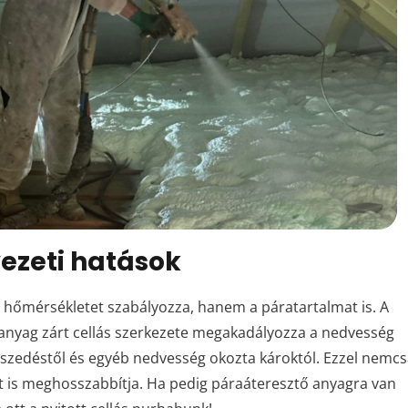
ezeti hatások
 hőmérsékletet szabályozza, hanem a páratartalmat is. A
z anyag zárt cellás szerkezete megakadályozza a nedvesség
észedéstől és egyéb nedvesség okozta károktól. Ezzel nemc
t is meghosszabbítja. Ha pedig páraáteresztő anyagra van