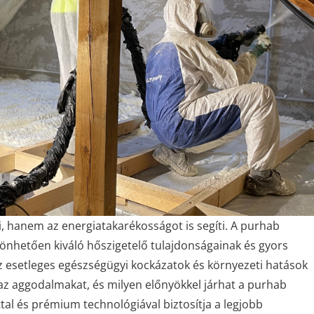
, hanem az energiatakarékosságot is segíti. A purhab
nhetően kiváló hőszigetelő tulajdonságainak és gyors
z esetleges egészségügyi kockázatok és környezeti hatások
 az aggodalmakat, és milyen előnyökkel járhat a purhab
ttal és prémium technológiával biztosítja a legjobb