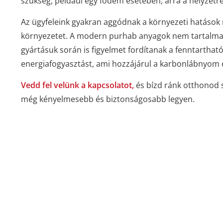
szükség, például egy födém esetében, arra a helyzetre 
Az ügyfeleink gyakran aggódnak a környezeti hatások m
környezetet. A modern purhab anyagok nem tartalmaz
gyártásuk során is figyelmet fordítanak a fenntarthat
energiafogyasztást, ami hozzájárul a karbonlábnyom
Vedd fel velünk a kapcsolatot,
és bízd ránk otthonod 
még kényelmesebb és biztonságosabb legyen.