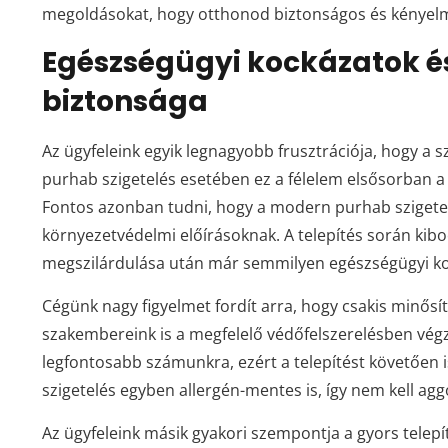
megoldásokat, hogy otthonod biztonságos és kényelm
Egészségügyi kockázatok és
biztonsága
Az ügyfeleink egyik legnagyobb frusztrációja, hogy a 
purhab szigetelés esetében ez a félelem elsősorban a 
Fontos azonban tudni, hogy a modern purhab szigete
környezetvédelmi előírásoknak. A telepítés során kiboc
megszilárdulása után már semmilyen egészségügyi ko
Cégünk nagy figyelmet fordít arra, hogy csakis minősí
szakembereink is a megfelelő védőfelszerelésben vég
legfontosabb számunkra, ezért a telepítést követően i
szigetelés egyben allergén-mentes is, így nem kell agg
Az ügyfeleink másik gyakori szempontja a gyors telepíté