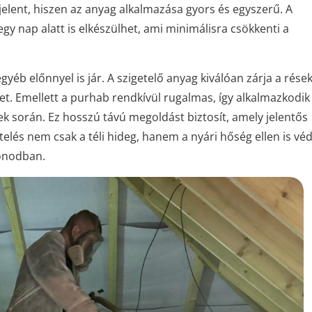
jelent, hiszen az anyag alkalmazása gyors és egyszerű. A
egy nap alatt is elkészülhet, ami minimálisra csökkenti a
yéb előnnyel is jár. A szigetelő anyag kiválóan zárja a rése
et. Emellett a purhab rendkívül rugalmas, így alkalmazkodik
k során. Ez hosszú távú megoldást biztosít, amely jelentős
lés nem csak a téli hideg, hanem a nyári hőség ellen is véd
honodban.