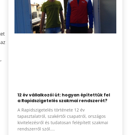
ket
 az
,
12 év vállalkozói út: hogyan építettük fel
a Rapidszigetelés szakmai rendszerét?
A Rapidszigetelés története 12 év
tapasztalatról, szakértői csapatról, országos
kivitelezésről és tudatosan felépített szakmai
rendszerről szól.