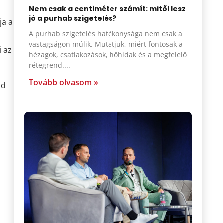
Nem csak a centiméter számít: mitől lesz
jó a purhab szigetelés?
ja a
A purhab szigetelés hatékonysága nem csak a
vastagságon múlik. Mutatjuk, miért fontosak a
i az
hézagok, csatlakozások, hőhidak és a megfelelő
rétegrend.
Tovább olvasom »
od