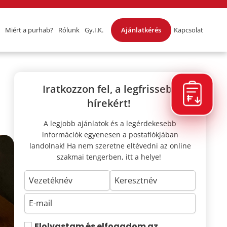
Miért a purhab?
Rólunk
Gy.I.K.
Ajánlatkérés
Kapcsolat
Iratkozzon fel, a legfrissebb
hírekért!
A legjobb ajánlatok és a legérdekesebb
információk egyenesen a postafiókjában
landolnak! Ha nem szeretne eltévedni az online
szakmai tengerben, itt a helye!
Elolvastam és elfogadom az