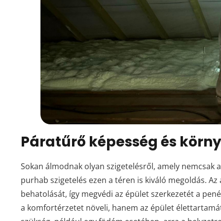
Páratűrő képesség és körny
Sokan álmodnak olyan szigetelésről, amely nemcsak a
purhab szigetelés ezen a téren is kiváló megoldás. A
behatolását, így megvédi az épület szerkezetét a pen
a komfortérzetet növeli, hanem az épület élettartamá