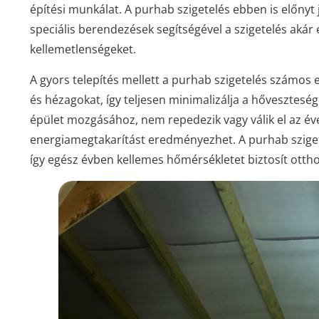
építési munkálat. A purhab szigetelés ebben is előnyt 
speciális berendezések segítségével a szigetelés akár 
kellemetlenségeket.
A gyors telepítés mellett a purhab szigetelés számos eg
és hézagokat, így teljesen minimalizálja a hőveszteség
épület mozgásához, nem repedezik vagy válik el az éve
energiamegtakarítást eredményezhet. A purhab szigete
így egész évben kellemes hőmérsékletet biztosít ott