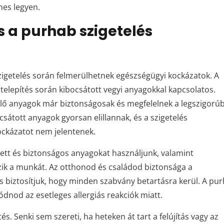
es legyen.
 a purhab szigetelés
szigetelés során felmerülhetnek egészségügyi kockázatok. A
telepítés során kibocsátott vegyi anyagokkal kapcsolatos.
lő anyagok már biztonságosak és megfelelnek a legszigorú
sátott anyagok gyorsan elillannak, és a szigetelés
ckázatot nem jelentenek.
tett és biztonságos anyagokat használjunk, valamint
zik a munkát. Az otthonod és családod biztonsága a
s biztosítjuk, hogy minden szabvány betartásra kerül. A pu
ódnod az esetleges allergiás reakciók miatt.
s. Senki sem szereti, ha heteken át tart a felújítás vagy az