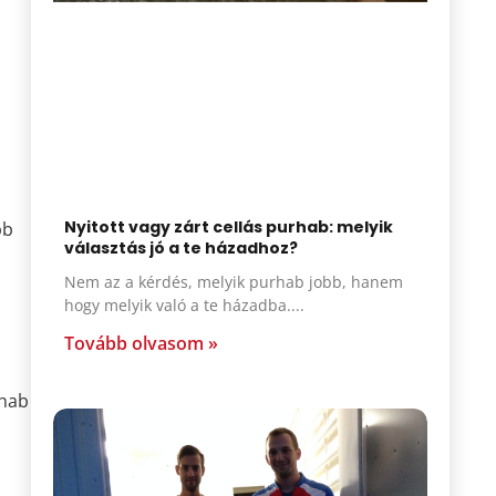
Nyitott vagy zárt cellás purhab: melyik
bb
választás jó a te házadhoz?
Nem az a kérdés, melyik purhab jobb, hanem
hogy melyik való a te házadba.
Tovább olvasom »
rhab