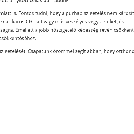
ott a nyitott cellás purhabunk!
iatt is. Fontos tudni, hogy a purhab szigetelés nem károsít
nak káros CFC-ket vagy más veszélyes vegyületeket, és
óságra. Emellett a jobb hőszigetelő képesség révén csökkent
 csökkentéséhez.
szigetelését! Csapatunk örömmel segít abban, hogy otthon