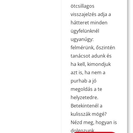
ötcsillagos
visszajelzés adja a
hátteret minden
ügyfelünknél
ugyanúgy:
felmérünk, őszintén
tanácsot adunk és
ha kell, kimondjuk
azt is, ha nem a
purhab a jó
megoldás a te
helyzetedre.
Betekintenél a
kulisszák mögé?
Nézd meg, hogyan is
dolgozunk.