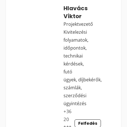
Hlavács
Viktor
Projektvezető
Kivitelezési
folyamatok,
időpontok,
technikai
kérdések,
futó
ügyek, díjbekérők,
számlák,
szerződési
ügyintézés
+36
20
Felfedés