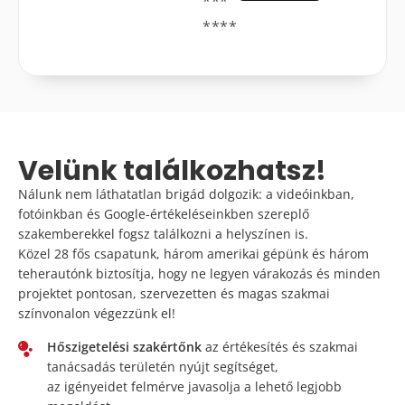
***
****
Velünk találkozhatsz!
Nálunk nem láthatatlan brigád dolgozik: a videóinkban,
fotóinkban és Google-értékeléseinkben szereplő
szakemberekkel fogsz találkozni a helyszínen is.
Közel 28 fős csapatunk
, három amerikai gépünk és három
teherautónk biztosítja, hogy ne legyen várakozás és minden
projektet pontosan, szervezetten és magas szakmai
színvonalon végezzünk el!
Hőszigetelési szakértőnk
az értékesítés és szakmai
tanácsadás területén nyújt segítséget,
az igényeidet felmérve javasolja a lehető legjobb