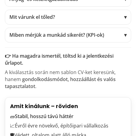
Mit várunk el tőled?
▾
Miben mérjük a munkád sikerét? (KPI-ok)
▾
👉 Ha magadra ismertél, töltsd ki a jelentkezési
űrlapot.
A kiválasztás során nem sablon CV-ket keresünk,
hanem
gondolkodásmódot, hozzáállást és valós
tapasztalatot
.
Amit kínálunk – röviden
🧱
Stabil, hosszú távú háttér
📈
Évről évre növekvő, építőipari vállalkozás
🛡
Védett, oltalom alatt álló márka