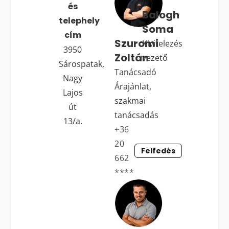
és
Balogh
telephely
Soma
cím
Szuromi
Kivitelezés
3950
Zoltán
vezető
Sárospatak,
Tanácsadó
Nagy
Árajánlat,
Lajos
szakmai
út
tanácsadás
13/a.
+36
20
Felfedés
662
****