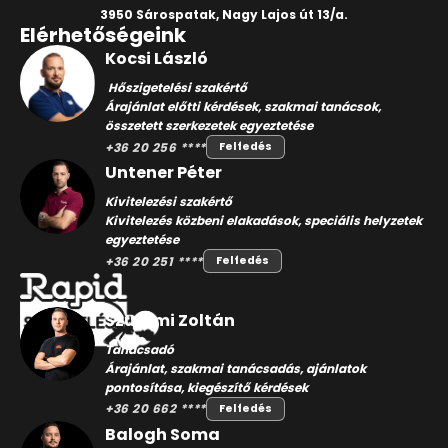
3950 Sárospatak, Nagy Lajos út 13/a.
Elérhetőségeink
Kocsi László
Hőszigetelési szakértő
Árajánlat előtti kérdések, szakmai tanácsok,
összetett szerkezetek egyeztetése
+36 20 256 ****
Felfedés
Untener Péter
Kivitelezési szakértő
Kivitelezés közbeni elakadások, speciális helyzetek
egyeztetése
+36 20 251 ****
Felfedés
Szuromi Zoltán
Tanácsadó
Árajánlat, szakmai tanácsadás, ajánlatok
pontosítása, kiegészítő kérdések
+36 20 662 ****
Felfedés
Balogh Soma