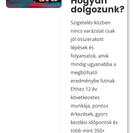
Hogyan
dolgozunk?
Szigetelés közben
nincs varázslat csak
jól összerakott
lépések és
folyamatok, amik
mindig ugyanabba a
megbízható
eredménybe futnak.
Ehhez 12 év
következetes
munkája, pontos
érkezések, gyors
kezdési időpontok és
több mint 350+