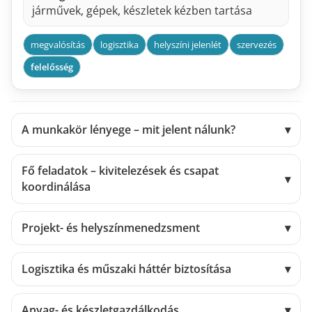
járművek, gépek, készletek kézben tartása
megvalósítás
logisztika
helyszíni jelenlét
szervezés
felelősség
A munkakör lényege – mit jelent nálunk?
▾
Fő feladatok – kivitelezések és csapat
▾
koordinálása
Projekt- és helyszínmenedzsment
▾
Logisztika és műszaki háttér biztosítása
▾
Anyag- és készletgazdálkodás
▾