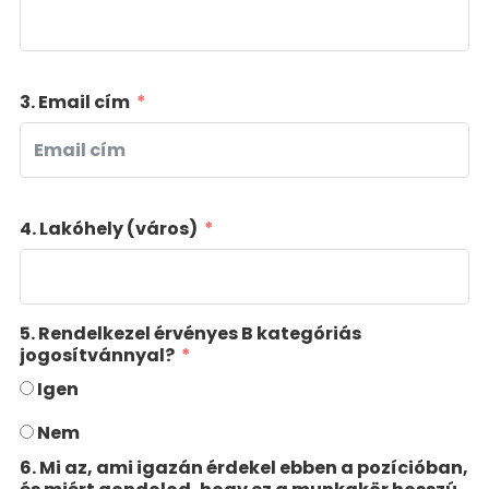
3. Email cím
4. Lakóhely (város)
5. Rendelkezel érvényes B kategóriás
jogosítvánnyal?
Igen
Nem
6. Mi az, ami igazán érdekel ebben a pozícióban,