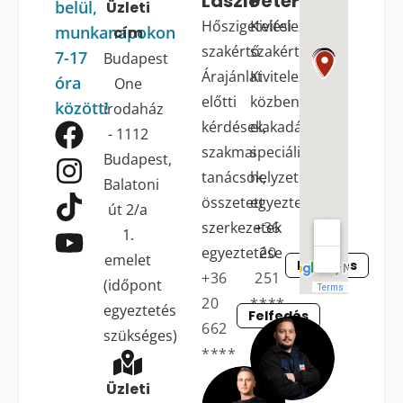
László
Péter
belül,
Üzleti
Hőszigetelési
Kivitelezési
munkanapokon
cím
szakértő
szakértő
7-17
Budapest
Árajánlat
Kivitelezés
óra
One
előtti
közbeni
között!
irodaház
kérdések,
elakadások,
- 1112
szakmai
speciális
Budapest,
tanácsok,
helyzetek
Balatoni
összetett
egyeztetése
út 2/a
szerkezetek
+36
1.
egyeztetése
20
emelet
Felfedés
+36
251
(időpont
20
****
egyeztetés
Felfedés
662
szükséges)
****
Üzleti