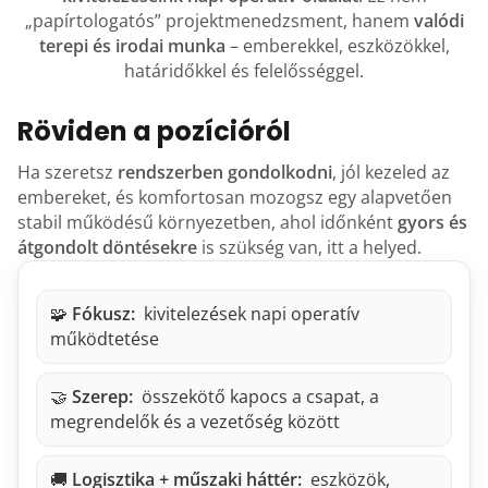
„papírtologatós” projektmenedzsment, hanem
valódi
terepi és irodai munka
– emberekkel, eszközökkel,
határidőkkel és felelősséggel.
Röviden a pozícióról
Ha szeretsz
rendszerben gondolkodni
, jól kezeled az
embereket, és komfortosan mozogsz egy alapvetően
stabil működésű környezetben, ahol időnként
gyors és
átgondolt döntésekre
is szükség van, itt a helyed.
🧩
Fókusz:
kivitelezések napi operatív
működtetése
🤝
Szerep:
összekötő kapocs a csapat, a
megrendelők és a vezetőség között
🚚
Logisztika + műszaki háttér:
eszközök,