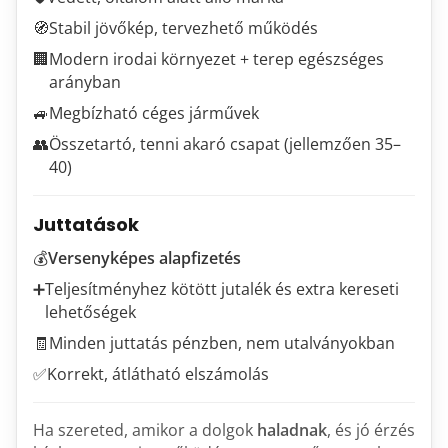
🧭
Stabil jövőkép, tervezhető működés
🏢
Modern irodai környezet + terep egészséges
arányban
🚙
Megbízható céges járművek
👥
Összetartó, tenni akaró csapat (jellemzően 35–
40)
Juttatások
💰
Versenyképes alapfizetés
➕
Teljesítményhez kötött jutalék és extra kereseti
lehetőségek
🧾
Minden juttatás pénzben, nem utalványokban
✅
Korrekt, átlátható elszámolás
Ha szereted, amikor a dolgok
haladnak
, és jó érzés