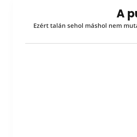
A p
Ezért
talán sehol máshol nem muta