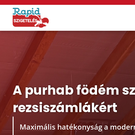
A purhab födém szi
rezsiszámlákért
Maximális hatékonyság a moder