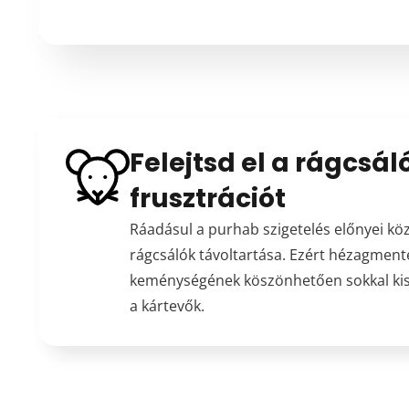
Felejtsd el a rágcsál
frusztrációt
Ráadásul a purhab szigetelés előnyei kö
rágcsálók távoltartása. Ezért hézagmente
keménységének köszönhetően sokkal kis
a kártevők.