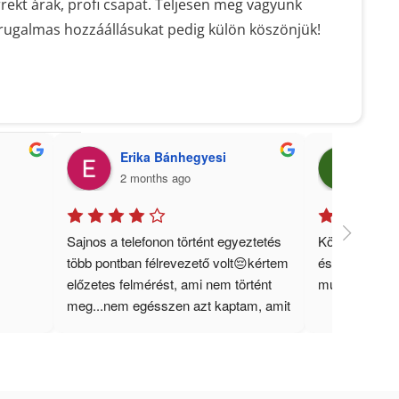
ekt árak, profi csapat. Teljesen meg vagyunk
rugalmas hozzáállásukat pedig külön köszönjük!
Erika Bánhegyesi
Bazs
2 months ago
2 mo
Sajnos a telefonon történt egyeztetés 
Köszönöm szé
több pontban félrevezető volt😔kértem 
és normálisan
előzetes felmérést, ami nem történt 
munkát.Csak a
meg...nem egésszen azt kaptam, amit 
telefonon igértek😔 a fiúk akik a 
szigetelést csinálták pontosak, 
gyorsak, kedvesek voltak😊