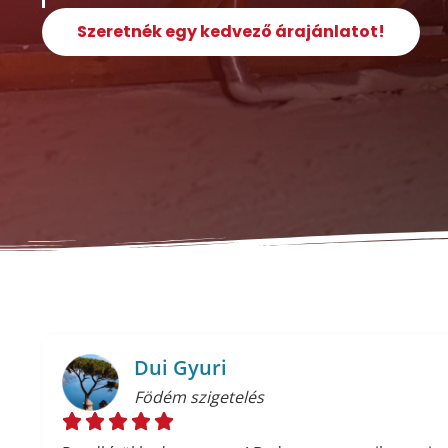
Szeretnék egy kedvező árajánlatot!
Dui Gyuri
Födém szigetelés