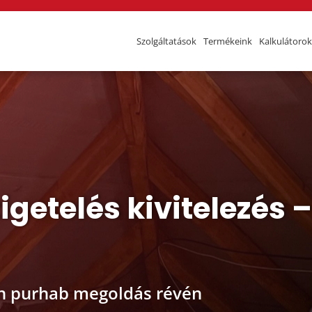
Szolgáltatások
Termékeink
Kalkulátorok
getelés kivitelezés 
n purhab megoldás révén