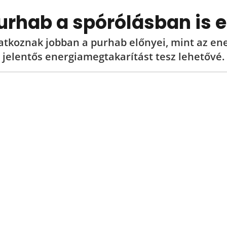
urhab a spórólásban is e
tkoznak jobban a purhab előnyei, mint az en
jelentős energiamegtakarítást tesz lehetővé.