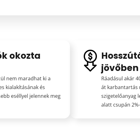
ók okozta
Hosszút
jövőben
zül nem maradhat ki a
Ráadásul akár 40
s kialakításának és
át karbantartás
ebb eséllyel jelennek meg
szigetelőanyag l
alatt csupán 2%-