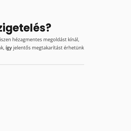
zigetelés?
hiszen hézagmentes megoldást kínál,
nk,
így
jelentős megtakarítást érhetünk