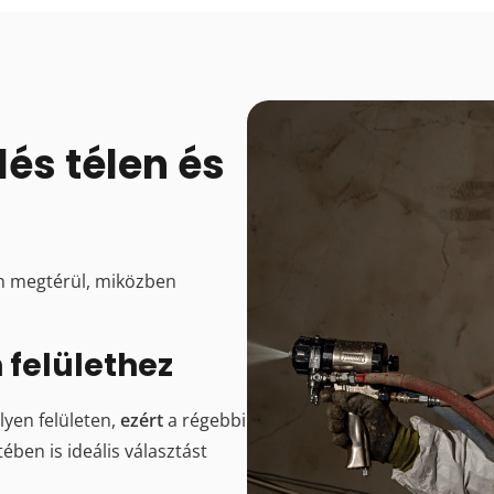
és télen és
an megtérül, miközben
 felülethez
yen felületen,
ezért
a régebbi
ben is ideális választást