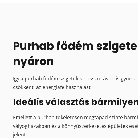
Purhab födém szigetel
nyáron
Így a purhab födém szigetelés hosszú távon is gyors
csökkenti az energiafelhasználást.
Ideális választás bármilyen
Emellett
a purhab tökéletesen megtapad szinte bármil
vályogházakban és a könnyűszerkezetes épületek eseté
jelent.