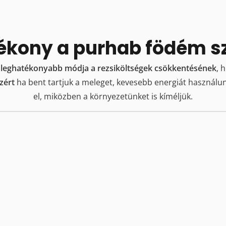
ékony a purhab födém s
k leghatékonyabb módja a rezsiköltségek csökkentésének
, 
zért
ha bent tartjuk a meleget, kevesebb energiát használu
el, miközben a környezetünket is kíméljük.