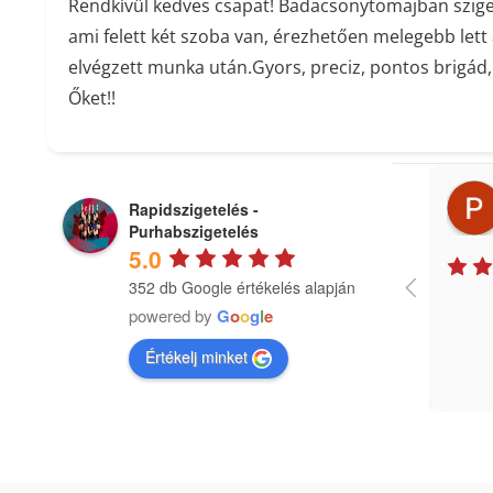
Rendkívül kedves csapat! Badacsonytomajban szige
ami felett két szoba van, érezhetően melegebb lett
elvégzett munka után.Gyors, preciz, pontos brigád
Őket!!
Ildikó Budai
Rapidszigetelés -
2 months ago
Purhabszigetelés
5.0
352 db Google értékelés alapján
powered by
G
o
o
g
l
e
Értékelj minket