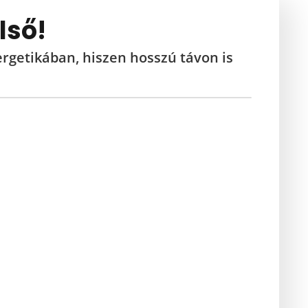
lső!
ergetikában,
hiszen
hosszú távon is