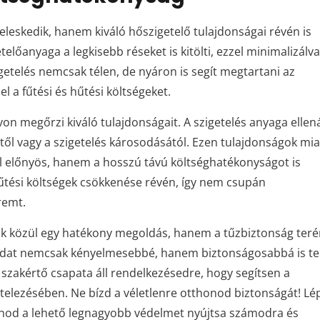
leskedik, hanem kiváló hőszigetelő tulajdonságai révén is
telőanyaga a legkisebb réseket is kitölti, ezzel minimalizálva
getelés nemcsak télen, de nyáron is segít megtartani az
 a fűtési és hűtési költségeket.
n megőrzi kiváló tulajdonságait. A szigetelés anyaga ellená
ől vagy a szigetelés károsodásától. Ezen tulajdonságok mia
 előnyös, hanem a hosszú távú költséghatékonyságot is
 hűtési költségek csökkenése révén, így nem csupán
remt.
ák közül egy hatékony megoldás, hanem a tűzbiztonság teré
nodat nemcsak kényelmesebbé, hanem biztonságosabbá is te
szakértő csapata áll rendelkezésedre, hogy segítsen a
itelezésében. Ne bízd a véletlenre otthonod biztonságát! Lé
onod a lehető legnagyobb védelmet nyújtsa számodra és