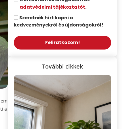
adatvédelmi tájékoztatót
.
Szeretnék hírt kapni a
kedvezményekről és újdonságokról!
Feliratkozom!
További cikkek
 nem
ti a