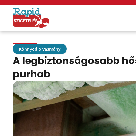
Könnyed olvasmány
A legbiztonságosabb hősz
purhab