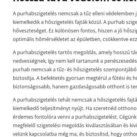
A purhabszigetelés nemcsak a tűz elleni védelemben je
kiemelkedik a hőszigetelés fajták közül. A purhab szige
hőveszteséget. Ez különösen fontos, hiszen a jó hőszi
optimális hőmérsékletet az épületben, csökkentve ezzel
A purhabszigetelés tartós megoldás, amely hosszú távo
nedvességnek, így nem kell tartanunk a penészesedést
purhab nemcsak a tűz- és hőszigetelés szempontjából
biztosítja. A befektetés gyorsan megtérül a fűtési és
biztonságosabb, hanem gazdaságosabb otthont is te
A purhabszigetelés tehát nemcsak a hőszigetelés fajt
kiemelkedő teljesítményt nyújt. Ha szeretnéd ottho
érdemes fontolóra venni a purhabszigetelést. Cégünk 
megfelelő szigetelési megoldás kiválasztásában és kiv
velünk kapcsolatba még ma, és biztosítsd, hogy otth