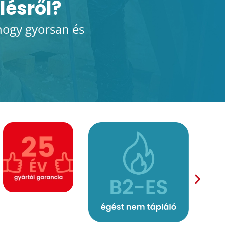
lésről?
hogy gyorsan és