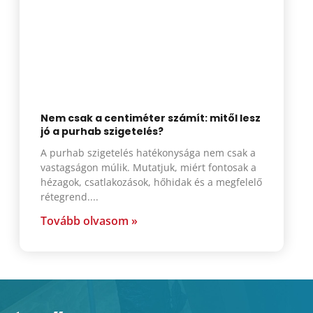
Nem csak a centiméter számít: mitől lesz
jó a purhab szigetelés?
A purhab szigetelés hatékonysága nem csak a
vastagságon múlik. Mutatjuk, miért fontosak a
hézagok, csatlakozások, hőhidak és a megfelelő
rétegrend.
Tovább olvasom »