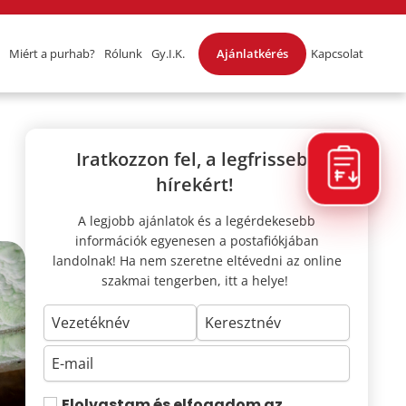
Miért a purhab?
Rólunk
Gy.I.K.
Ajánlatkérés
Kapcsolat
Iratkozzon fel, a legfrissebb
hírekért!
A legjobb ajánlatok és a legérdekesebb
információk egyenesen a postafiókjában
landolnak! Ha nem szeretne eltévedni az online
szakmai tengerben, itt a helye!
Elolvastam és elfogadom az