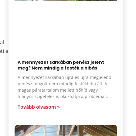
al
tt a
A mennyezet sarkában penész jelent
meg? Nem mindig a festék a hibás
A mennyezet sarkában újra és újra megjelenő
penész mögött nem mindig festékhiba áll. A
magas páratartalom mellett hőhíd vagy
hiányos szigetelés is okozhatja a problémát.
Tovább olvasom »