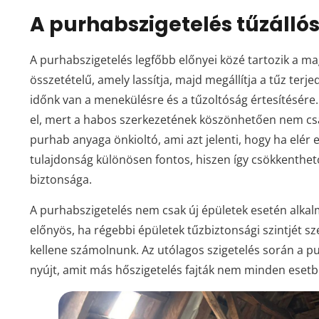
A purhabszigetelés tűzállós
A purhabszigetelés legfőbb előnyei közé tartozik a m
összetételű, amely lassítja, majd megállítja a tűz terje
időnk van a menekülésre és a tűzoltóság értesítésére. 
el, mert a habos szerkezetének köszönhetően nem csa
purhab anyaga önkioltó, ami azt jelenti, hogy ha elér 
tulajdonság különösen fontos, hiszen így csökkenthet
biztonsága.
A purhabszigetelés nem csak új épületek esetén alka
előnyös, ha régebbi épületek tűzbiztonsági szintjét s
kellene számolnunk. Az utólagos szigetelés során a pu
nyújt, amit más hőszigetelés fajták nem minden esetb