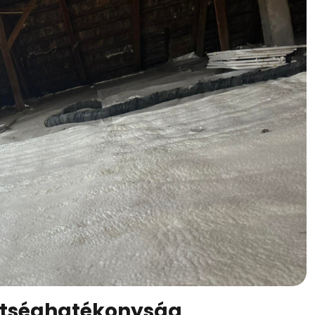
ltséghatékonyság