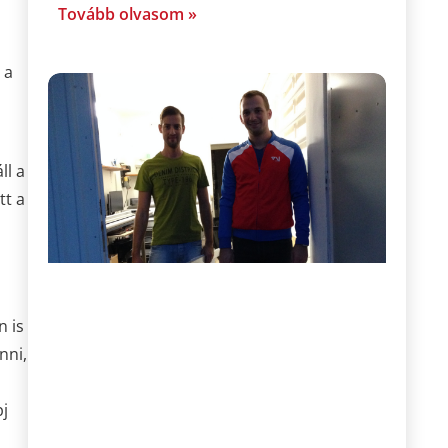
Tovább olvasom »
 a
ll a
tt a
n is
nni,
pj