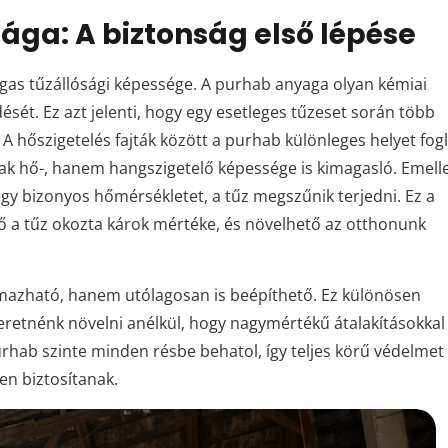
ága: A biztonság első lépése
agas tűzállósági képessége. A purhab anyaga olyan kémiai
dését. Ez azt jelenti, hogy egy esetleges tűzeset során több
A hőszigetelés fajták között a purhab különleges helyet fogl
k hő-, hanem hangszigetelő képessége is kimagasló. Emelle
egy bizonyos hőmérsékletet, a tűz megszűnik terjedni. Ez a
ő a tűz okozta károk mértéke, és növelhető az otthonunk
lmazható, hanem utólagosan is beépíthető. Ez különösen
zeretnénk növelni anélkül, hogy nagymértékű átalakításokkal
rhab szinte minden résbe behatol, így teljes körű védelmet
en biztosítanak.