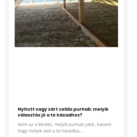
Nyitott vagy zárt cellás purhab: melyik
választás jó a te házadhoz?
Nem az a kérdés, melyik purhab jobb, hanem
hogy melyik való a te házadba.