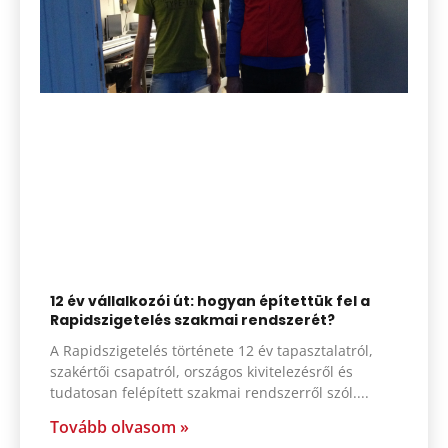
12 év vállalkozói út: hogyan építettük fel a
Rapidszigetelés szakmai rendszerét?
A Rapidszigetelés története 12 év tapasztalatról,
szakértői csapatról, országos kivitelezésről és
tudatosan felépített szakmai rendszerről szól.
Tovább olvasom »