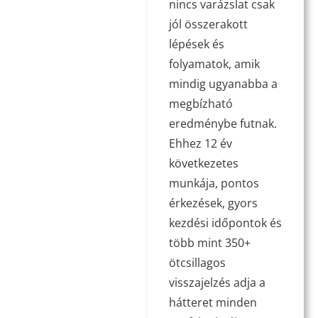
nincs varázslat csak
jól összerakott
lépések és
folyamatok, amik
mindig ugyanabba a
megbízható
eredménybe futnak.
Ehhez 12 év
következetes
munkája, pontos
érkezések, gyors
kezdési időpontok és
több mint 350+
ötcsillagos
visszajelzés adja a
hátteret minden