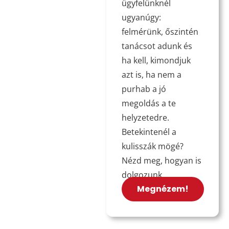
ügyfelünknél
ugyanúgy:
felmérünk, őszintén
tanácsot adunk és
ha kell, kimondjuk
azt is, ha nem a
purhab a jó
megoldás a te
helyzetedre.
Betekintenél a
kulisszák mögé?
Nézd meg, hogyan is
dolgozunk.
Megnézem!