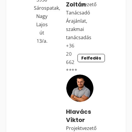
Zoltán
vezető
Sárospatak,
Tanácsadó
Nagy
Árajánlat,
Lajos
szakmai
út
tanácsadás
13/a.
+36
20
Felfedés
662
****
Hlavács
Viktor
Projektvezető