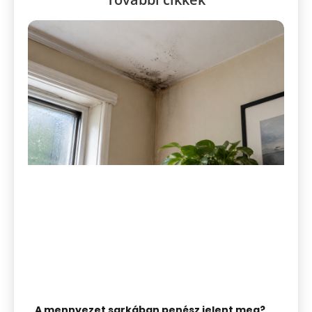
A mennyezet sarkában penész jelent meg?