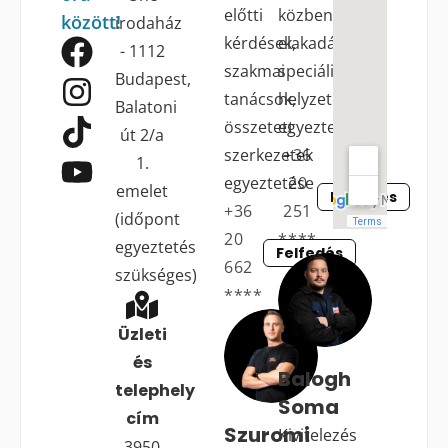
előtti
közbeni
között!
irodaház
kérdések,
elakadások,
- 1112
szakmai
speciális
Budapest,
tanácsok,
helyzetek
Balatoni
összetett
egyeztetése
út 2/a
szerkezetek
+36
1.
egyeztetése
20
emelet
Felfedés
+36
251
(időpont
20
****
egyeztetés
Felfedés
662
szükséges)
****
Üzleti
és
Balogh
telephely
Soma
cím
Szuromi
Kivitelezés
3950