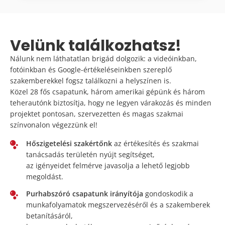
Velünk találkozhatsz!
Nálunk nem láthatatlan brigád dolgozik: a videóinkban,
fotóinkban és Google-értékeléseinkben szereplő
szakemberekkel fogsz találkozni a helyszínen is.
Közel 28 fős csapatunk
, három amerikai gépünk és három
teherautónk biztosítja, hogy ne legyen várakozás és minden
projektet pontosan, szervezetten és magas szakmai
színvonalon végezzünk el!
Hőszigetelési szakértőnk
az értékesítés és szakmai
tanácsadás területén nyújt segítséget,
az igényeidet felmérve javasolja a lehető legjobb
megoldást.
Purhabszóró csapatunk irányítója
gondoskodik a
munkafolyamatok megszervezéséről és a szakemberek
betanításáról,