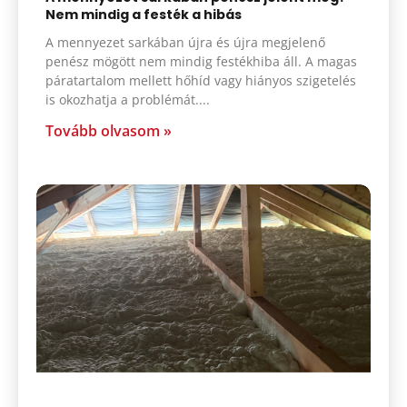
Nem mindig a festék a hibás
A mennyezet sarkában újra és újra megjelenő
penész mögött nem mindig festékhiba áll. A magas
páratartalom mellett hőhíd vagy hiányos szigetelés
is okozhatja a problémát.
Tovább olvasom »