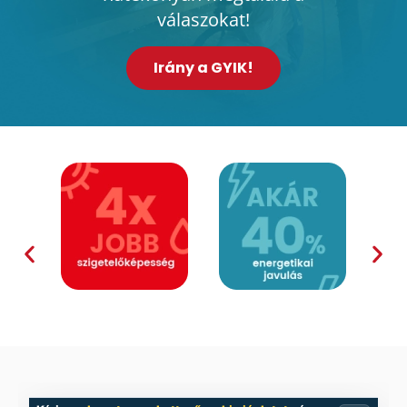
válaszokat!
Irány a GYIK!