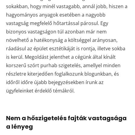
sokakban, hogy minél vastagabb, annál jobb, hiszen a
hagyományos anyagok esetében a nagyobb
vastagság megfelelő hőtartással párosul. Egy
bizonyos vastagságon túl azonban már nem
növelhető a hatékonyság a költséggel arányosan,
ráadásul az épület esztétikáját is rontja, illetve sokba
is kerül. Megoldást jelenthet a cégünk által kínált
korszerű szórt purhab szigetelés, amellyel minden
részletre kiterjedően foglalkozunk blogunkban, és
időről időre újabb bejegyzésekben írunk az
ügyfeleinket érdeklő témákról.
Nem a hőszigetelés fajták vastagsága
a lényeg