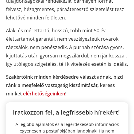
tulajdonságokkal rendelkezik, bármilyen formát
felvesz, hézagmentes, páraáteresztő szigetelést tesz
lehetővé minden felületen.
Alak- és mérettartó, hosszú, több mint 50 év
élettartamot garantál, nem veszélyeztetik rovarok,
rágcsálók, nem penészedik. A purhab szórása gyors,
kijuttatás után gyorsan megszilárdul, nem jár kosszal,
így utólagos szigetelés, téli kivitelezés esetén is ideális.
Szakértőink minden kérdésedre választ adnak, bízd
ránk a megfelelő vastagság kiszámítását, keress
minket
elérhetőségeinken
!
Iratkozzon fel, a legfrissebb hírekért!
A legjobb ajánlatok és a legérdekesebb információk
egyenesen a postafiókjában landolnak! Ha nem