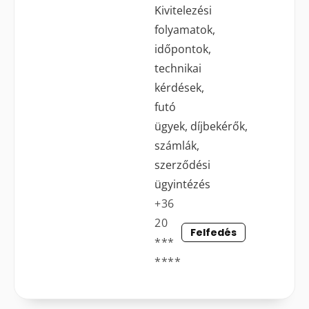
Kivitelezési
folyamatok,
időpontok,
technikai
kérdések,
futó
ügyek, díjbekérők,
számlák,
szerződési
ügyintézés
+36
20
Felfedés
***
****