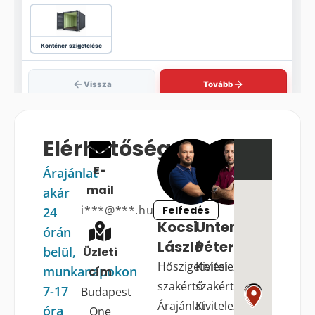
Elérhetőségek
E-
Árajánlat
mail
akár
i***@***.hu
Felfedés
24
Kocsi
Untener
órán
László
Péter
belül,
Üzleti
Hőszigetelési
Kivitelezési
munkanapokon
cím
szakértő
szakértő
7-17
Budapest
Árajánlat
Kivitelezés
óra
One