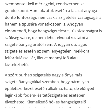
szempontot kell mérlegelni, rendszerben kell
gondolkodni. Homlokzatok esetén a falazat anyaga
döntő fontosságú nemcsak a szigetelés vastagságára,
hanem a típusára vonatkozóan is. Ahogyan
eldöntendő, hogy hangszigetelésre, tűzbiztonságra is
szükség van-e, de nem lehet elvonatkoztatni a
szigetelőanyag árától sem. Ahogyan utólagos
szigetelés esetén az sem lényegtelen, mekkora
felfordulással jár, illetve mennyi idő alatt
kivitelezhető.
A szórt purhab szigetelés nagy előnye más
szigetelőanyagokkal szemben, hogy bármilyen
épületszerkezet esetén alkalmazható, de előnyeit
leginkább födém- és tetőszigetelés esetében
élvezheted. Kiemelkedő hő- és hangszigetelő