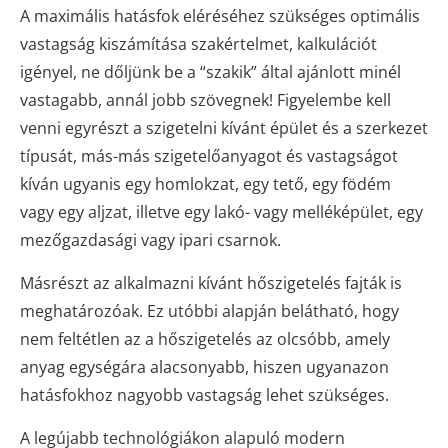
A maximális hatásfok eléréséhez szükséges optimális
vastagság kiszámítása szakértelmet, kalkulációt
igényel, ne dőljünk be a “szakik” által ajánlott minél
vastagabb, annál jobb szövegnek! Figyelembe kell
venni egyrészt a szigetelni kívánt épület és a szerkezet
típusát, más-más szigetelőanyagot és vastagságot
kíván ugyanis egy homlokzat, egy tető, egy födém
vagy egy aljzat, illetve egy lakó- vagy melléképület, egy
mezőgazdasági vagy ipari csarnok.
Másrészt az alkalmazni kívánt hőszigetelés fajták is
meghatározóak. Ez utóbbi alapján belátható, hogy
nem feltétlen az a hőszigetelés az olcsóbb, amely
anyag egységára alacsonyabb, hiszen ugyanazon
hatásfokhoz nagyobb vastagság lehet szükséges.
A legújabb technológiákon alapuló modern