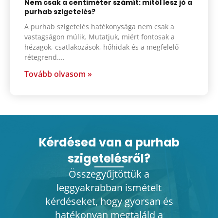
Nem csak a centiméter számít: mitől lesz jó a
purhab szigetelés?
A purhab szigetelés hatékonysága nem csak a
vastagságon múlik. Mutatjuk, miért fontosak a
hézagok, csatlakozások, hőhidak és a megfelelő
rétegrend.
Tovább olvasom »
Kérdésed van a purhab
szigetelésről?
Összegyűjtöttük a
leggyakrabban ismételt
kérdéseket, hogy gyorsan és
hatékonyan megtaláld a