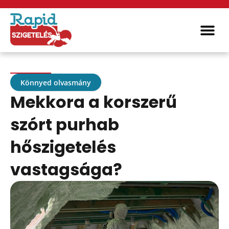
Miért a 
Könnyed olvasmány
Mekkora a korszerű
szórt purhab
hőszigetelés
vastagsága?