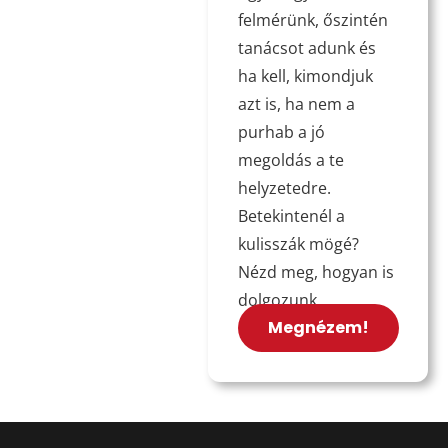
felmérünk, őszintén
tanácsot adunk és
ha kell, kimondjuk
azt is, ha nem a
purhab a jó
megoldás a te
helyzetedre.
Betekintenél a
kulisszák mögé?
Nézd meg, hogyan is
dolgozunk.
Megnézem!