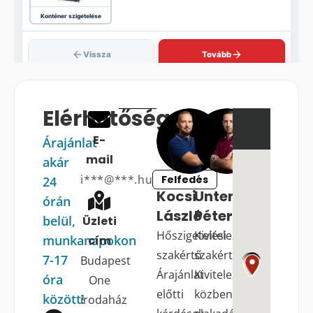
Elérhetőségek
E-
Árajánlat
mail
akár
i***@***.hu
Felfedés
24
Kocsi
Untener
órán
László
Péter
belül,
Üzleti
Hőszigetelési
Kivitelezési
munkanapokon
cím
szakértő
szakértő
7-17
Budapest
Árajánlat
Kivitelezés
óra
One
előtti
közbeni
között!
irodaház