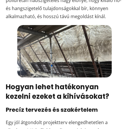
poliuretán habszigetelés nagy előnye, hogy kiváló hő-
és hangszigetelő tulajdonságokkal bír, könnyen
alkalmazható, és hosszú távú megoldást kínál.
Hogyan lehet hatékonyan
kezelni ezeket a kihívásokat?
Precíz tervezés és szakértelem
Egy jól átgondolt projektterv elengedhetetlen a