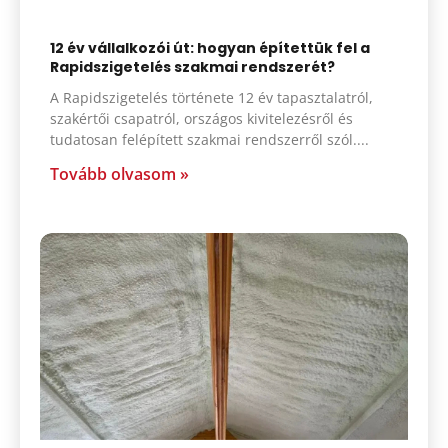
12 év vállalkozói út: hogyan építettük fel a
Rapidszigetelés szakmai rendszerét?
A Rapidszigetelés története 12 év tapasztalatról,
szakértői csapatról, országos kivitelezésről és
tudatosan felépített szakmai rendszerről szól.
Tovább olvasom »