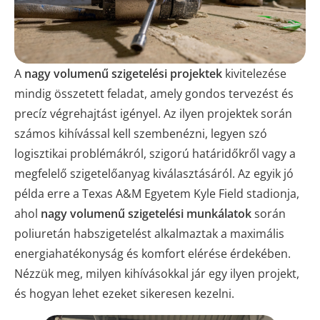
A
nagy volumenű szigetelési projektek
kivitelezése
mindig összetett feladat, amely gondos tervezést és
precíz végrehajtást igényel. Az ilyen projektek során
számos kihívással kell szembenézni, legyen szó
logisztikai problémákról, szigorú határidőkről vagy a
megfelelő szigetelőanyag kiválasztásáról. Az egyik jó
példa erre a Texas A&M Egyetem Kyle Field stadionja,
ahol
nagy volumenű szigetelési munkálatok
során
poliuretán habszigetelést alkalmaztak a maximális
energiahatékonyság és komfort elérése érdekében.
Nézzük meg, milyen kihívásokkal jár egy ilyen projekt,
és hogyan lehet ezeket sikeresen kezelni.