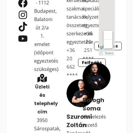
kérdések,
elakadások,
- 1112
szakmai
speciális
Budapest,
tanácsok,
helyzetek
Balatoni
összetett
egyeztetése
út 2/a
szerkezetek
+36
1.
egyeztetése
20
emelet
Felfedés
+36
251
(időpont
20
****
egyeztetés
Felfedés
662
szükséges)
****
Üzleti
és
Balogh
telephely
Soma
cím
Szuromi
Kivitelezés
3950
Zoltán
vezető
Sárospatak,