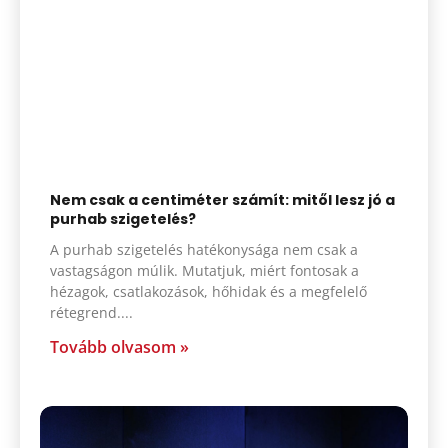
Nem csak a centiméter számít: mitől lesz jó a
purhab szigetelés?
A purhab szigetelés hatékonysága nem csak a
vastagságon múlik. Mutatjuk, miért fontosak a
hézagok, csatlakozások, hőhidak és a megfelelő
rétegrend.
Tovább olvasom »