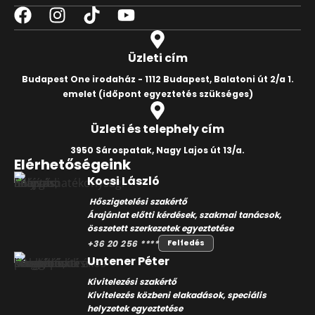
Üzleti cím
Budapest One irodaház - 1112 Budapest, Balatoni út 2/a 1.
emelet
(időpont egyeztetés szükséges)
Üzleti és telephely cím
3950 Sárospatak, Nagy Lajos út 13/a.
Elérhetőségeink
Kocsi László
Hőszigetelési szakértő
Árajánlat előtti kérdések, szakmai tanácsok,
összetett szerkezetek egyeztetése
+36 20 256 ****
Felfedés
Untener Péter
Kivitelezési szakértő
Kivitelezés közbeni elakadások, speciális
helyzetek egyeztetése