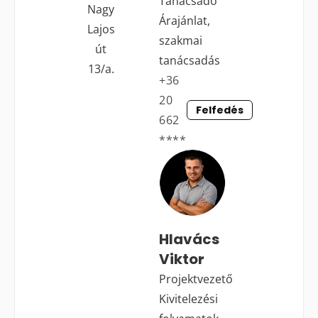
Tanácsadó
Nagy
Árajánlat,
Lajos
szakmai
út
tanácsadás
13/a.
+36
20
Felfedés
662
****
Hlavács
Viktor
Projektvezető
Kivitelezési