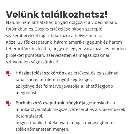
Velünk találkozhatsz!
Nálunk nem láthatatlan brigád dolgozik: a videóinkban,
fotóinkban és Google-értékeléseinkben szereplő
szakemberekkel fogsz találkozni a helyszínen is.
Közel 28 fős csapatunk
, három amerikai gépünk és három
teherautónk biztosítja, hogy ne legyen várakozás és minden
projektet pontosan, szervezetten és magas szakmai
színvonalon végezzünk el!
Hőszigetelési szakértőnk
az értékesítés és szakmai
tanácsadás területén nyújt segítséget,
az igényeidet felmérve javasolja a lehető legjobb
megoldást.
Purhabszóró csapatunk irányítója
gondoskodik a
munkafolyamatok megszervezéséről és a szakemberek
betanításáról,
hogy a munka hatékonyan, magas minőségben és
zökkenőmentesen menjen.