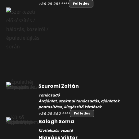
+36 20 251 ****
Felfedés
Szuromi Zoltán
Tanácsadó
Árajánlat, szakmai tanácsadás, ajánlatok
pontosítása, kiegészítő kérdések
+36 20 662 ****
Felfedés
Balogh Soma
Kivitelezés vezető
Hlavács Viktor