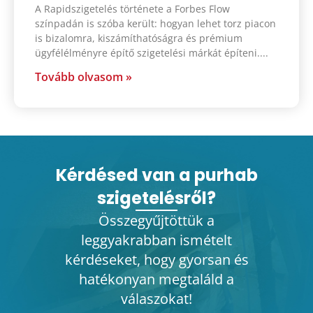
A Rapidszigetelés története a Forbes Flow
színpadán is szóba került: hogyan lehet torz piacon
is bizalomra, kiszámíthatóságra és prémium
ügyfélélményre építő szigetelési márkát építeni.
Tovább olvasom »
Kérdésed van a purhab
szigetelésről?
Összegyűjtöttük a
leggyakrabban ismételt
kérdéseket, hogy gyorsan és
hatékonyan megtaláld a
válaszokat!