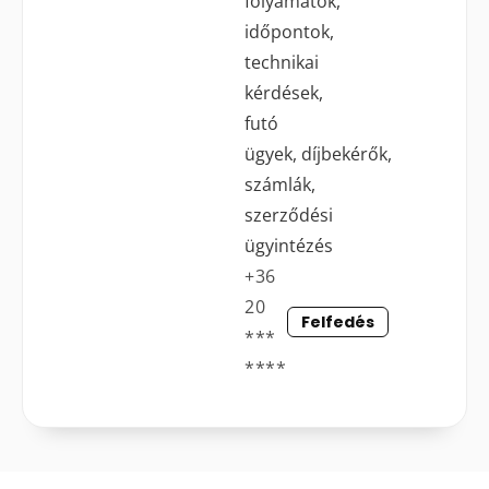
folyamatok,
időpontok,
technikai
kérdések,
futó
ügyek, díjbekérők,
számlák,
szerződési
ügyintézés
+36
20
Felfedés
***
****