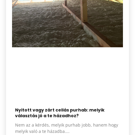
Nyitott vagy zárt cellás purhab: melyik
választás jó a te házadhoz?
Nem az a kérdés, melyik purhab jobb, hanem hogy
melyik való a te házadba.